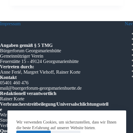
Impressum
Navi
Angaben gemäß § 5 TMG
Bürgerforum Georgsmarienhütte
Gemeinnütziger Verein
Feuerstätte 15 - 49124 Georgsmarienhütte
Vertreten durch:
Anne Ferié, Margret Viehoff, Rainer Korte
Kontakt
05401 460 476
mail@buergerforum-georgsmarienhuette.de
Redaktionell verantwortlich
Rainer Korte
Verbraucherstreitbeilegung/Universalschlichtungsstell
e
Wir sind nicht bereit oder verpflichtet, an
Streitbeilegungsverfahren vor einer
Wir verwenden Cookies, um sicherzustellen, dass wir Ihnen
Verbraucherschlichtungsstelle teilzunehmen.
die beste Erfahrung auf unserer Website bieten.
Quelle:
e-recht24.de