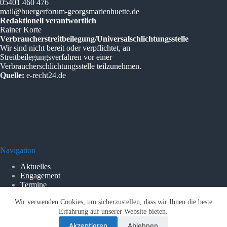
05401 460 476
mail@buergerforum-georgsmarienhuette.de
Redaktionell verantwortlich
Rainer Korte
Verbraucherstreitbeilegung/Universalschlichtungsstelle
Wir sind nicht bereit oder verpflichtet, an
Streitbeilegungsverfahren vor einer
Verbraucherschlichtungsstelle teilzunehmen.
Quelle:
e-recht24.de
Navigation
Aktuelles
Engagement
Termine
Vorschläge
Wir verwenden Cookies, um sicherzustellen, dass wir Ihnen die beste
BürgerForum
Erfahrung auf unserer Website bieten.
Beiträge
Aufgespießt!
Akzeptieren
Ablehnen